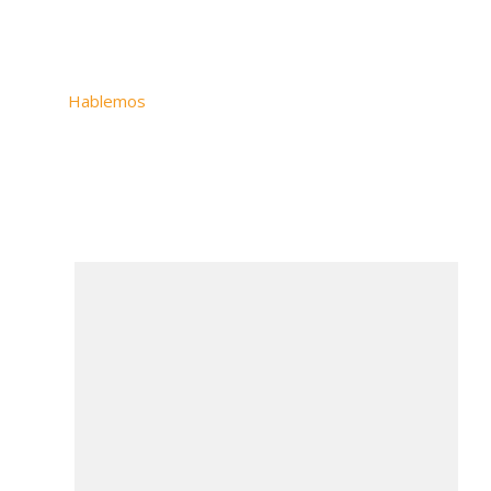
Way, Weston,
Florida, 33327
Hablemos
Colombia
SAViOS S.A.S
+57
320
6738760
U.S. SAVIOS US
ChatBot IA (BETA)
LLC :
Hola. Mi nombre es SAVIA
+1 786 865-5376
Navegación
Inicio
Acerca de nosotros
Soluciones
Contacto
Blog