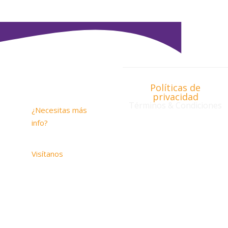
Políticas de
Contacto
privacidad
Términos & Condiciones
¿Necesitas más
info?
contacto@savios.com.co
Visítanos
Carrera 20 # 1-
33 SUITE 1005
Medellín –
Antioquia
2509 Hunter Run