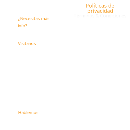
Políticas de
Contacto
privacidad
Términos & Condiciones
¿Necesitas más
info?
contacto@savios.com.co
Visítanos
Carrera 20 # 1-
33 SUITE 1005
Medellín –
Antioquia
2509 Hunter Run
Way, Weston,
Florida, 33327
Hablemos
Colombia